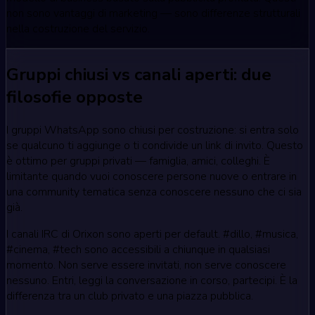
non sono vantaggi di marketing — sono differenze strutturali
nella costruzione del servizio.
Gruppi chiusi vs canali aperti: due
filosofie opposte
I gruppi WhatsApp sono chiusi per costruzione: si entra solo
se qualcuno ti aggiunge o ti condivide un link di invito. Questo
è ottimo per gruppi privati — famiglia, amici, colleghi. È
limitante quando vuoi conoscere persone nuove o entrare in
una community tematica senza conoscere nessuno che ci sia
già.
I canali IRC di Orixon sono aperti per default. #dillo, #musica,
#cinema, #tech sono accessibili a chiunque in qualsiasi
momento. Non serve essere invitati, non serve conoscere
nessuno. Entri, leggi la conversazione in corso, partecipi. È la
differenza tra un club privato e una piazza pubblica.