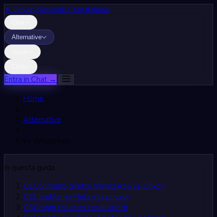
✦
Orixon Network
Chat Italiana
Chat
Alternative
Guide
Città
Entra in Chat →
Home
›
Alternative
›
vs WhatsApp
In questa guida
01
Confronto diretto WhatsApp vs Orixon
02
Il problema Meta e la privacy
03
Gruppi chiusi vs canali aperti