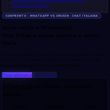
04
Quando scegliere WhatsApp vs Orixon
05
Domande frequenti
CONFRONTO · WHATSAPP VS ORIXON · CHAT ITALIANA
Alternativa a WhatsApp:
chat italiana senza numero e senza
Meta
WhatsApp chiede il numero di telefono e appartiene a Meta.
Orixon no. Chat italiana, canali aperti, community attiva: dal
browser, senza lasciare nessun dato personale.
Prova l'alternativa
Scopri Orixon
WhatsApp vs Orixon: confronto
diretto
Funzione
WhatsApp
Orixon