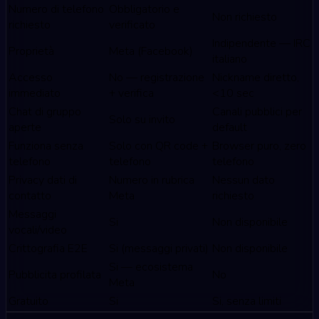
Numero di telefono
Obbligatorio e
Non richiesto
richiesto
verificato
Indipendente — IRC
Proprietà
Meta (Facebook)
italiano
Accesso
No — registrazione
Nickname diretto,
immediato
+ verifica
<10 sec
Chat di gruppo
Canali pubblici per
Solo su invito
aperte
default
Funziona senza
Solo con QR code +
Browser puro, zero
telefono
telefono
telefono
Privacy dati di
Numero in rubrica
Nessun dato
contatto
Meta
richiesto
Messaggi
Si
Non disponibile
vocali/video
Crittografia E2E
Si (messaggi privati)
Non disponibile
Si — ecosistema
Pubblicita profilata
No
Meta
Gratuito
Si
Si, senza limiti